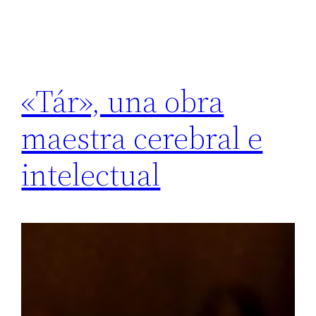
«Tár», una obra
maestra cerebral e
intelectual