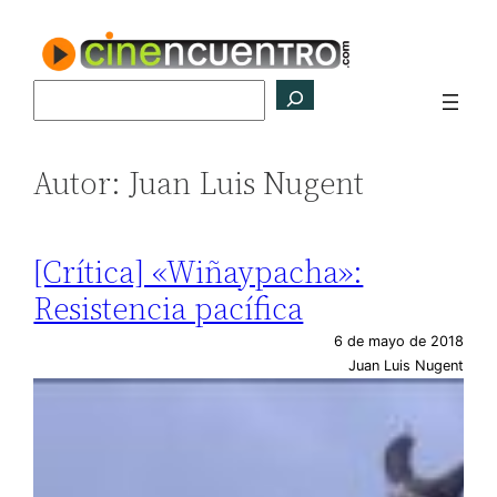
Saltar
al
contenido
Buscar
Autor:
Juan Luis Nugent
[Crítica] «Wiñaypacha»:
Resistencia pacífica
6 de mayo de 2018
Juan Luis Nugent