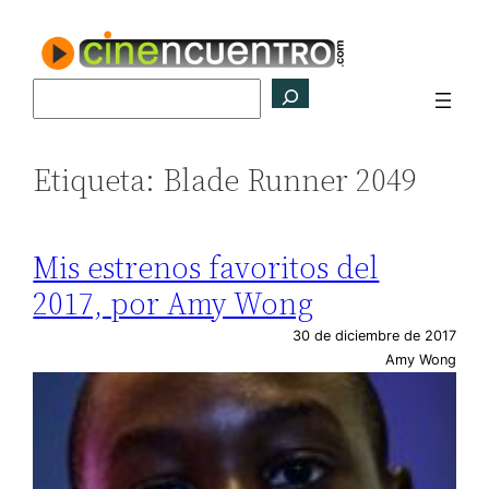
Saltar
al
contenido
Buscar
Etiqueta:
Blade Runner 2049
Mis estrenos favoritos del
2017, por Amy Wong
30 de diciembre de 2017
Amy Wong