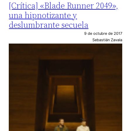
[Crítica] «Blade Runner 2049»,
una hipnotizante y
deslumbrante secuela
9 de octubre de 2017
Sebastián Zavala