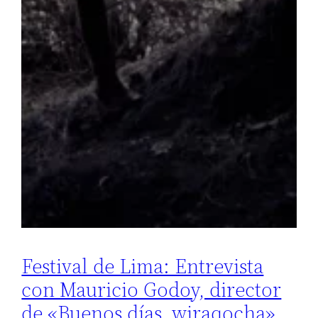
Festival de Lima: Entrevista
con Mauricio Godoy, director
de «Buenos días, wiraqocha»