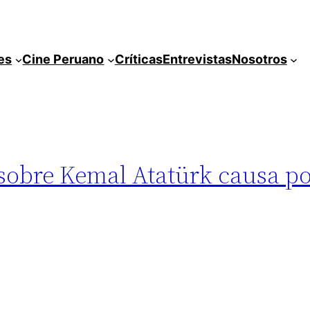
es
Cine Peruano
Críticas
Entrevistas
Nosotros
sobre Kemal Atatürk causa p