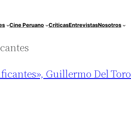
es
Cine Peruano
Críticas
Entrevistas
Nosotros
icantes
ificantes», Guillermo Del Tor