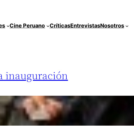
es
Cine Peruano
Críticas
Entrevistas
Nosotros
La inauguración