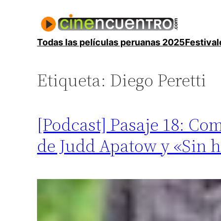
Saltar
al
contenido
Todas las películas peruanas 2025
Festival
Etiqueta:
Diego Peretti
[Podcast] Pasaje 18: Co
de Judd Apatow y «Sin h