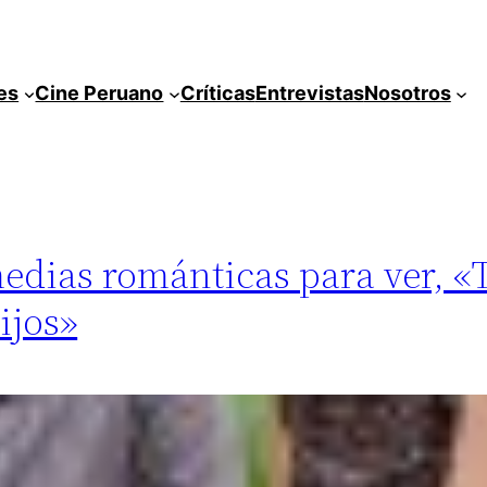
es
Cine Peruano
Críticas
Entrevistas
Nosotros
medias románticas para ver, 
ijos»