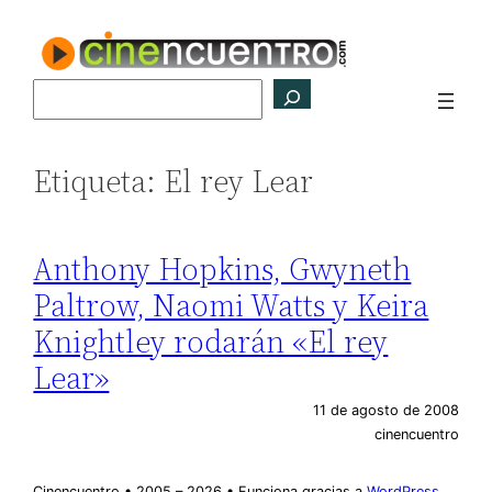
Saltar
al
contenido
Buscar
Etiqueta:
El rey Lear
Anthony Hopkins, Gwyneth
Paltrow, Naomi Watts y Keira
Knightley rodarán «El rey
Lear»
11 de agosto de 2008
cinencuentro
Cinencuentro • 2005 – 2026 • Funciona gracias a
WordPress