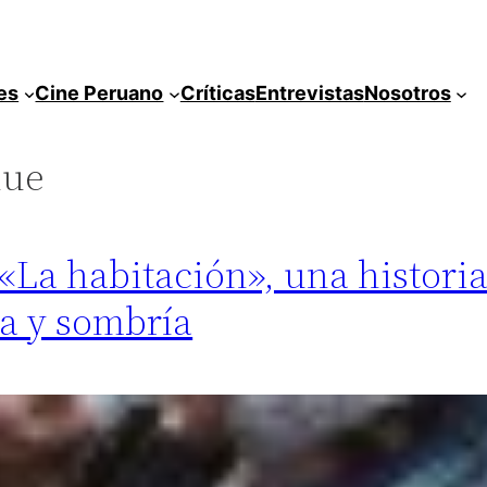
es
Cine Peruano
Críticas
Entrevistas
Nosotros
ue
 «La habitación», una histori
a y sombría