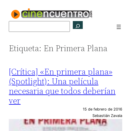
Saltar
al
contenido
Buscar
Etiqueta:
En Primera Plana
[Crítica] «En primera plana»
(Spotlight): Una película
necesaria que todos deberían
ver
15 de febrero de 2016
Sebastián Zavala