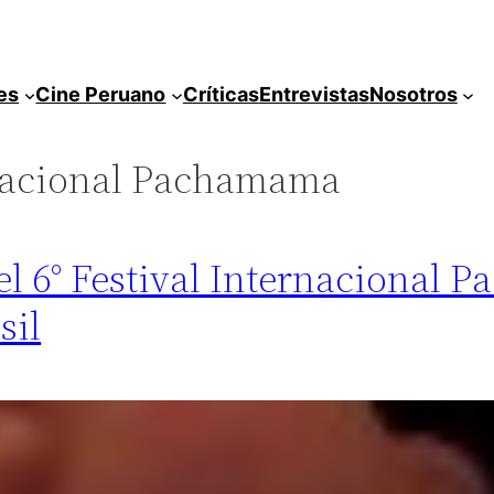
es
Cine Peruano
Críticas
Entrevistas
Nosotros
rnacional Pachamama
 el 6° Festival Internacional
sil