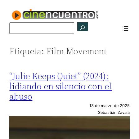
Saltar
al
contenido
Buscar
Etiqueta:
Film Movement
“Julie Keeps Quiet” (2024):
lidiando en silencio con el
abuso
13 de marzo de 2025
Sebastián Zavala