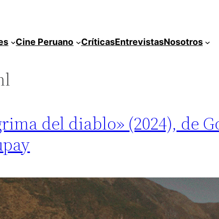
es
Cine Peruano
Críticas
Entrevistas
Nosotros
hl
grima del diablo» (2024), de 
upay