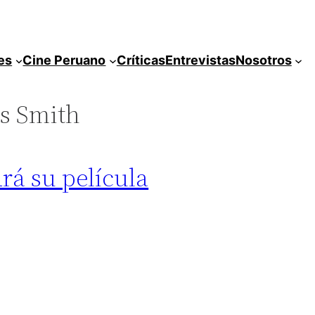
es
Cine Peruano
Críticas
Entrevistas
Nosotros
s Smith
rá su película