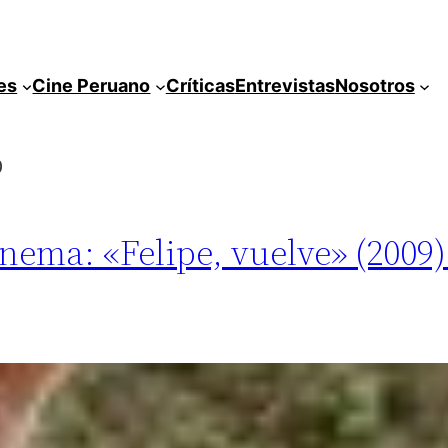
es
Cine Peruano
Críticas
Entrevistas
Nosotros
o
cinema: «Felipe, vuelve» (2009