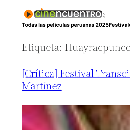
Saltar
al
contenido
Todas las películas peruanas 2025
Festival
Etiqueta:
Huayracpunc
[Crítica] Festival Trans
Martínez