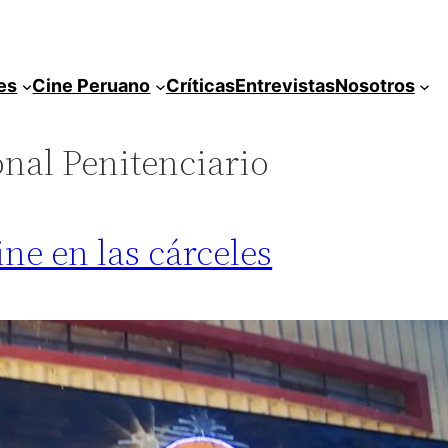
es
Cine Peruano
Críticas
Entrevistas
Nosotros
onal Penitenciario
ine en las cárceles