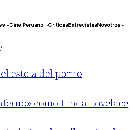
es
Cine Peruano
Críticas
Entrevistas
Nosotros
e
l esteta del porno
nferno» como Linda Lovelace