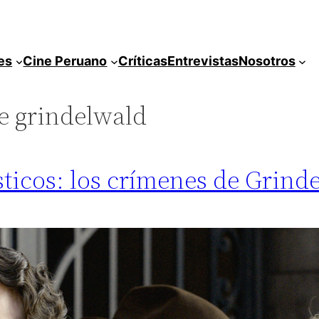
es
Cine Peruano
Críticas
Entrevistas
Nosotros
e grindelwald
sticos: los crímenes de Grind