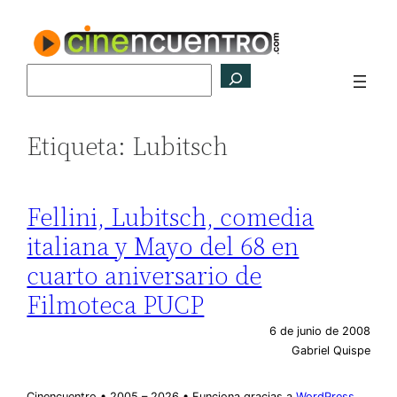
Saltar
al
contenido
Buscar
Etiqueta:
Lubitsch
Fellini, Lubitsch, comedia
italiana y Mayo del 68 en
cuarto aniversario de
Filmoteca PUCP
6 de junio de 2008
Gabriel Quispe
Cinencuentro • 2005 – 2026 • Funciona gracias a
WordPress