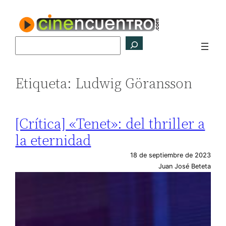
Saltar
al
contenido
Buscar
Etiqueta:
Ludwig Göransson
[Crítica] «Tenet»: del thriller a
la eternidad
18 de septiembre de 2023
Juan José Beteta