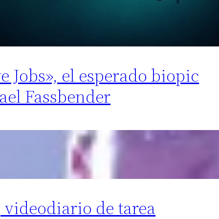
eve Jobs», el esperado biopic
ael Fassbender
, videodiario de tarea