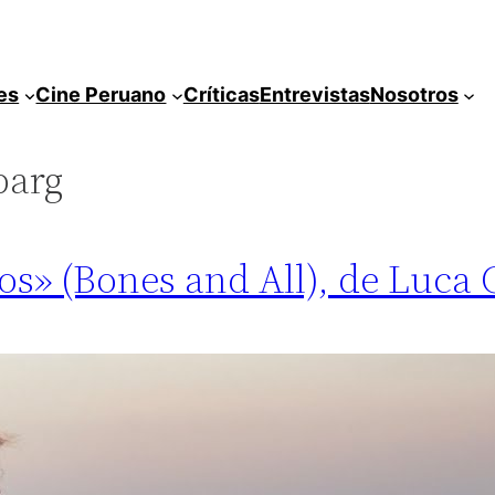
es
Cine Peruano
Críticas
Entrevistas
Nosotros
barg
esos» (Bones and All), de Luc