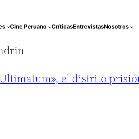
es
Cine Peruano
Críticas
Entrevistas
Nosotros
ndrin
Ultimatum», el distrito prisió