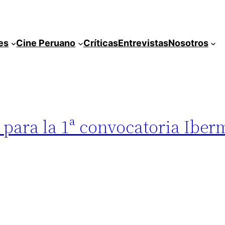
es
Cine Peruano
Críticas
Entrevistas
Nosotros
 para la 1ª convocatoria Iber