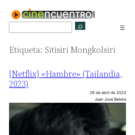
Saltar
al
contenido
Buscar
Etiqueta:
Sitisiri Mongkolsiri
[Netflix] «Hambre» (Tailandia,
2023)
26 de abril de 2023
Juan José Beteta