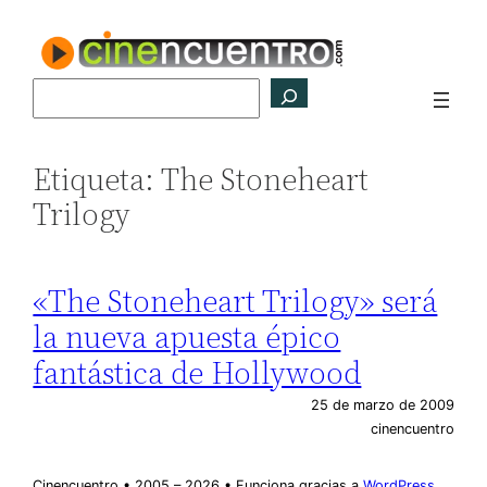
Saltar
al
contenido
Buscar
Etiqueta:
The Stoneheart
Trilogy
«The Stoneheart Trilogy» será
la nueva apuesta épico
fantástica de Hollywood
25 de marzo de 2009
cinencuentro
Cinencuentro • 2005 – 2026 • Funciona gracias a
WordPress