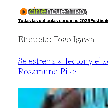
Saltar
al
contenido
Todas las películas peruanas 2025
Festival
Etiqueta:
Togo Igawa
Se estrena «Hector y el 
Rosamund Pike