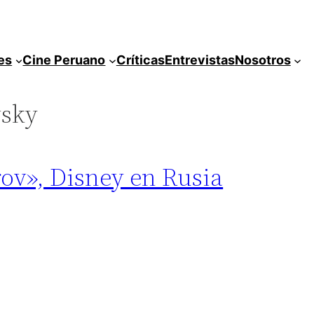
es
Cine Peruano
Críticas
Entrevistas
Nosotros
vsky
rov», Disney en Rusia