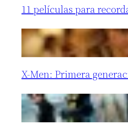
11 películas para record
X-Men: Primera generac