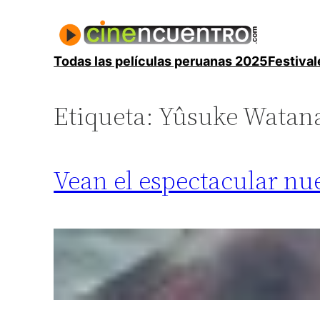
Saltar
al
contenido
Todas las películas peruanas 2025
Festival
Etiqueta:
Yûsuke Watan
Vean el espectacular nue