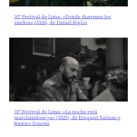
30° Festival de Lima: «Donde duermen los
sueños» (2026), de Daniel Riglos
30° Festival de Lima: «La noche está
marchándose ya» (2025), de Ezequiel Salinas y
Ramiro Sonzini