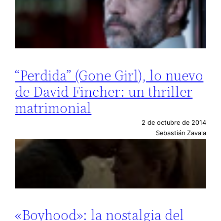
“Perdida” (Gone Girl), lo nuevo
de David Fincher: un thriller
matrimonial
2 de octubre de 2014
Sebastián Zavala
«Boyhood»: la nostalgia del