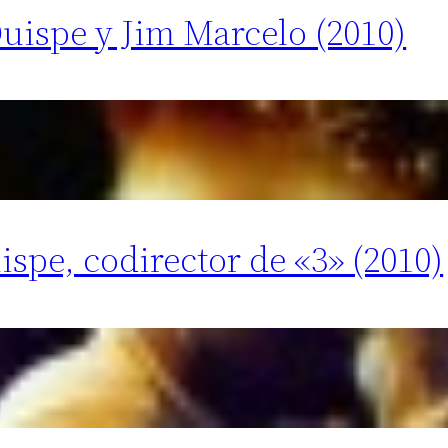
Quispe y Jim Marcelo (2010)
spe, codirector de «3» (2010)