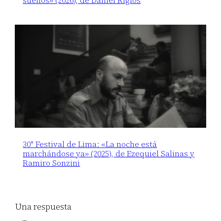
sueños» (2026), de Daniel Riglos
30° Festival de Lima: «La noche está
marchándose ya» (2025), de Ezequiel Salinas y
Ramiro Sonzini
Una respuesta