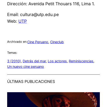
Dirección: Avenida Petit Thouars 116, Lima 1.
Email: cultura@utp.edu.pe
Web:
UTP
Cine Peruano
, 
Cineclub
Archivado en:
Temas:
3 (2010)
, 
Detrás del mar
, 
Los actores
, 
Reminiscencias
, 
Un nuevo cine peruano
ÚLTIMAS PUBLICACIONES