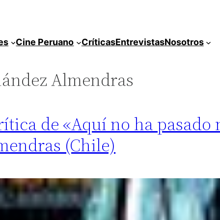
es
Cine Peruano
Críticas
Entrevistas
Nosotros
nández Almendras
rítica de «Aquí no ha pasado 
mendras (Chile)