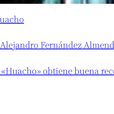
Huacho
e Alejandro Fernández Almend
a «Huacho» obtiene buena re