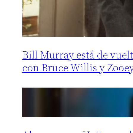
Bill Murray está de vue
con Bruce Willis y Zooe