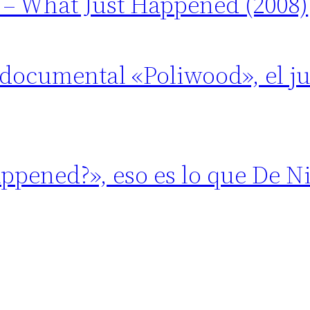
 – What Just Happened (2008)
documental «Poliwood», el ju
ppened?», eso es lo que De Ni