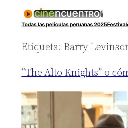
Saltar
al
contenido
Todas las películas peruanas 2025
Festival
Etiqueta:
Barry Levinso
“The Alto Knights” o có