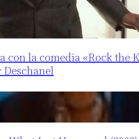
lta con la comedia «Rock the 
y Deschanel