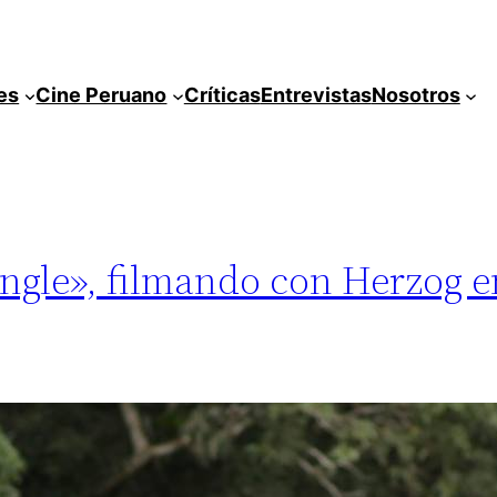
es
Cine Peruano
Críticas
Entrevistas
Nosotros
ngle», filmando con Herzog en