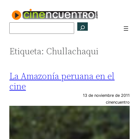
Saltar
al
contenido
Buscar
Etiqueta:
Chullachaqui
La Amazonía peruana en el
cine
13 de noviembre de 2011
cinencuentro