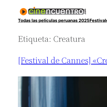
Saltar
al
contenido
Todas las películas peruanas 2025
Festival
Etiqueta:
Creatura
[Festival de Cannes] «Cr