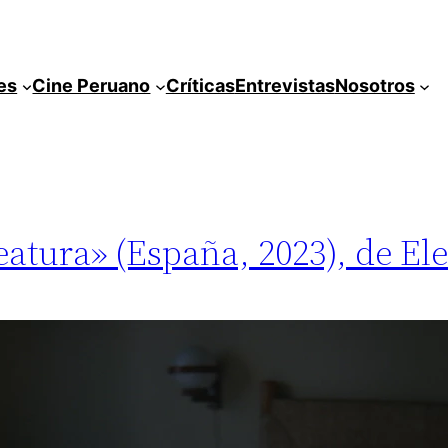
es
Cine Peruano
Críticas
Entrevistas
Nosotros
eatura» (España, 2023), de El