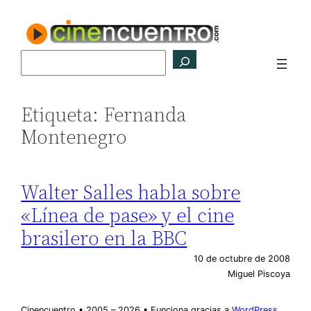
Saltar
al
contenido
Buscar
Etiqueta:
Fernanda
Montenegro
Walter Salles habla sobre
«Línea de pase» y el cine
brasilero en la BBC
10 de octubre de 2008
Miguel Piscoya
Cinencuentro • 2005 – 2026 • Funciona gracias a
WordPress