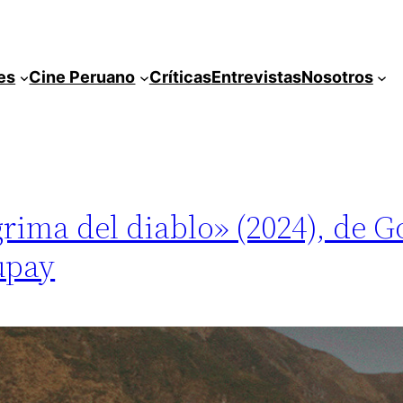
es
Cine Peruano
Críticas
Entrevistas
Nosotros
grima del diablo» (2024), de 
upay