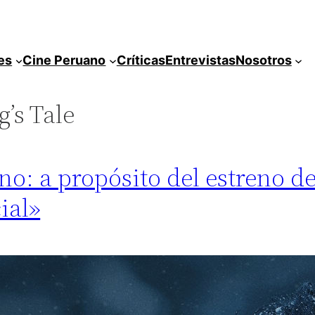
es
Cine Peruano
Críticas
Entrevistas
Nosotros
’s Tale
no: a propósito del estreno de
ial»