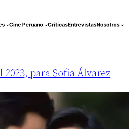
es
Cine Peruano
Críticas
Entrevistas
Nosotros
l 2023, para Sofía Álvarez