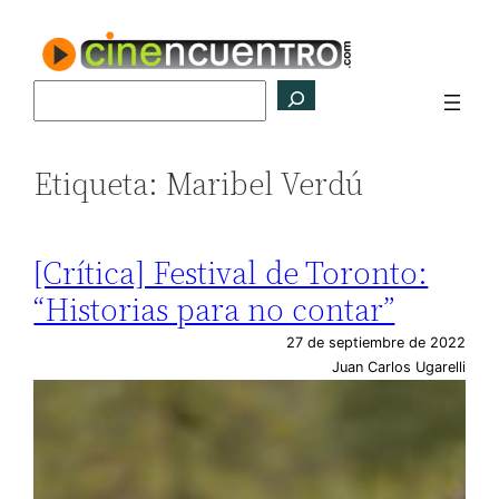
Saltar
al
contenido
Buscar
Etiqueta:
Maribel Verdú
[Crítica] Festival de Toronto:
“Historias para no contar”
27 de septiembre de 2022
Juan Carlos Ugarelli