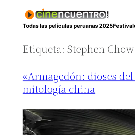
Saltar
al
contenido
Todas las películas peruanas 2025
Festival
Etiqueta:
Stephen Chow
«Armagedón: dioses del a
mitología china