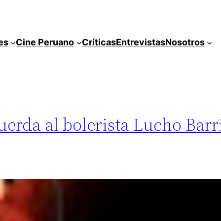
es
Cine Peruano
Críticas
Entrevistas
Nosotros
rda al bolerista Lucho Barri