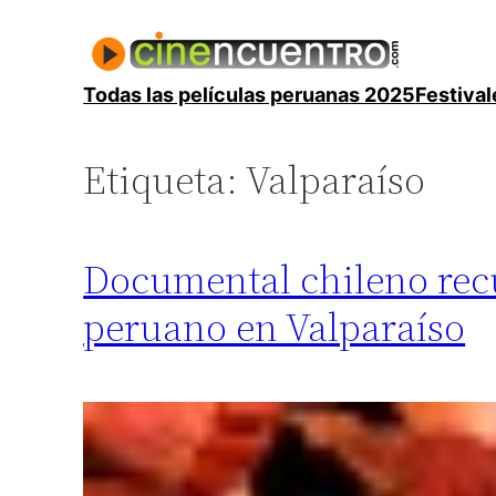
Saltar
al
contenido
Todas las películas peruanas 2025
Festival
Etiqueta:
Valparaíso
Documental chileno recue
peruano en Valparaíso