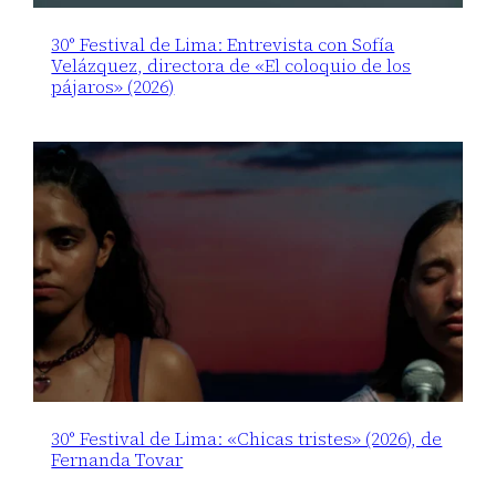
30° Festival de Lima: Entrevista con Sofía
Velázquez, directora de «El coloquio de los
pájaros» (2026)
30° Festival de Lima: «Chicas tristes» (2026), de
Fernanda Tovar