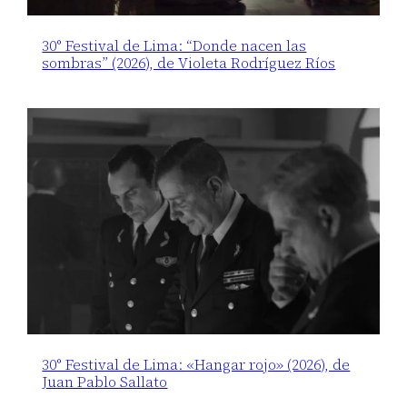
30° Festival de Lima: “Donde nacen las
sombras” (2026), de Violeta Rodríguez Ríos
30° Festival de Lima: «Hangar rojo» (2026), de
Juan Pablo Sallato