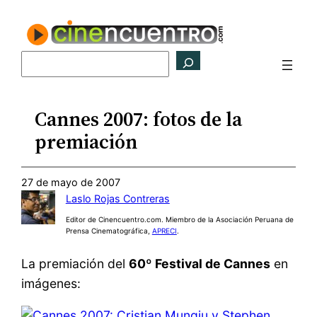
Saltar
al
contenido
Buscar
Cannes 2007: fotos de la
premiación
27 de mayo de 2007
Laslo Rojas Contreras
Editor de Cinencuentro.com. Miembro de la Asociación Peruana de
Prensa Cinematográfica,
APRECI
.
La premiación del
60º Festival de Cannes
en
imágenes: