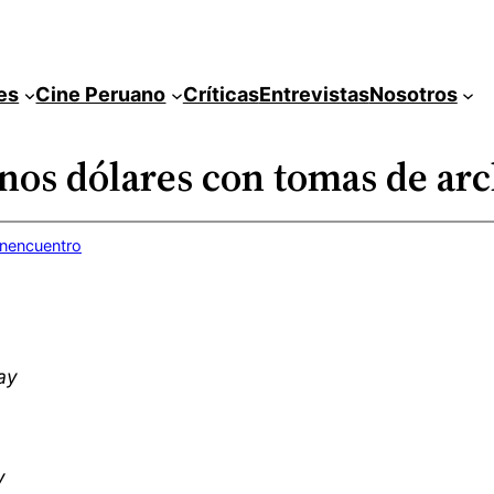
es
Cine Peruano
Críticas
Entrevistas
Nosotros
nos dólares con tomas de ar
inencuentro
ay
y