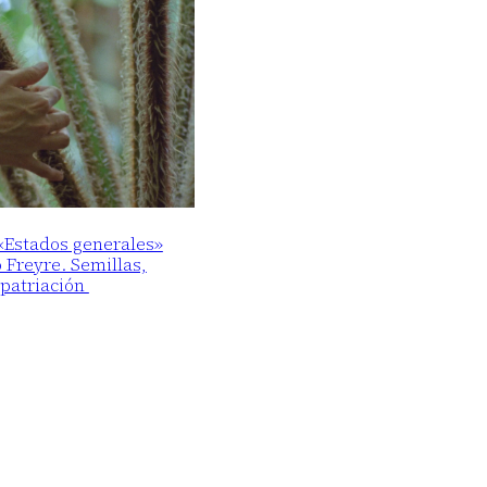
 «Estados generales»
o Freyre. Semillas,
epatriación