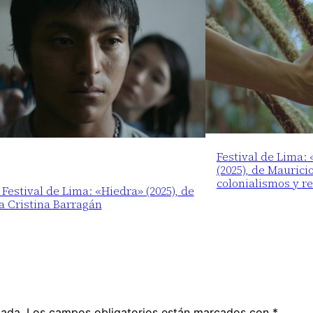
Festival de Lima:
(2025), de Maurici
colonialismos y r
 Festival de Lima: «Hiedra» (2025), de
a Cristina Barragán
cada.
Los campos obligatorios están marcados con
*